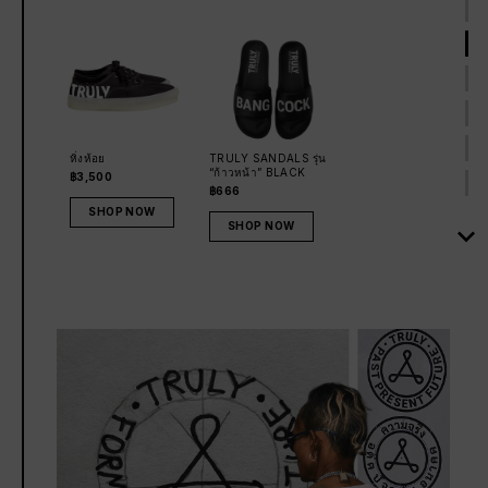
หิ่งห้อย
TRULY SANDALS รุ่น
“ก้าวหน้า” BLACK
฿3,500
฿666
SHOP NOW
SHOP NOW