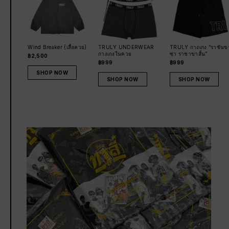
Wind Breaker (เสื้อควย)
TRULY UNDERWEAR
TRULY กางเกง “ราชันข
กางเกงในควย
ซ่า ราชาขาสั้น”
฿2,500
฿999
฿999
SHOP NOW
SHOP NOW
SHOP NOW