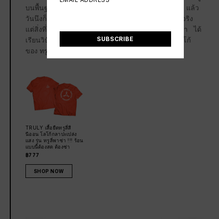
EMAIL ADDRESS
*
บนพื้นฐานของความจริง ศึกษาในทิศทางใหม่ของชีวิต แล้ว
วันนึงก็รู้ว่า แท้จริงแล้ว ความจริงบนโลกนี้อาจจะไม่มีจริง
แต่สิ่งที่ใกล้เคียงความจริง ที่สุดคือ ปัจจุบันหลังจากที่เขา ได้
SUBSCRIBE
เรียนวิปัสสนาที่ โกเอ็นก้าระหว่างนั้นจึงเกิดไอเดีย โลโก้
ของ ทรูลี่ ขึ้นมา ชื่อ ‘กลาปะ’
TRULY เสื้อยืดทรูลี่สี
นีออน โลโก้กลาปะเปล่ง
แสง รุ่น ทรูลี่พาซ่า !!! ร้อน
แบบนี้ต้องสด ต้องซ่า
฿777
SHOP NOW