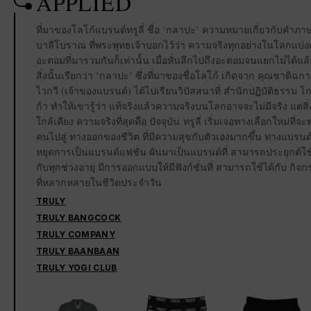
APPLIED
ที่มาของโลโก้แบรนด์ทรูลี่ ชื่อ ‘กลาปะ’ ความหมายเกี่ยวกับคำภา
บาลีโบราณ ที่พระพุทธเจ้าบอกไว้ว่า ความจริงทุกอย่างในโลกแบ่ง
อะตอมที่มารวมกันก็เท่านั้น เมื่อหั่นลึกไปถึงอะตอมจนแยกไม่ได้แล้
สิ่งนั้นเรียกว่า ‘กลาปะ’ ซึ่งที่มาของชื่อโลโก้ เกิดจาก คุณชาติฉก
ไวกวี (เจ้าของแบรนด์) ได้ไปเรียนวิปัสสนาที่ สำนักปฏิบัติธรรม โก
ก้า ทำให้เขารู้ว่า แท้จริงแล้วความจริงบนโลกอาจจะไม่มีจริง แต่สิ่ง
ใกล้เคียง ความจริงที่สุดคือ ปัจจุบัน ทรูลี่ เริ่มเจอทางเลือกใหม่ที่จะ
คนไปสู่ ทางออกของชีวิต ที่มีความสุขกับตัวเองมากขึ้น ทางแบรนด์
หยุดการเป็นแบรนด์แฟชั่น ผันมาเป็นแบรนด์ที่ สามารถประยุกต์ใช้
กับทุกช่วงอายุ มีการออกแบบให้มีฟังก์ชั่นที่ สามารถใช้ได้กับ กิจ
ที่หลากหลายในชีวิตประจำวัน
TRULY
TRULY BANGCOCK
TRULY COMPANY
TRULY BAANBAAN
TRULY YOGI CLUB