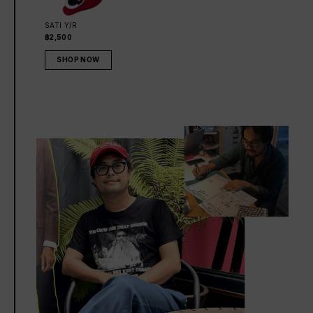
SATI Y/R
฿2,500
SHOP NOW